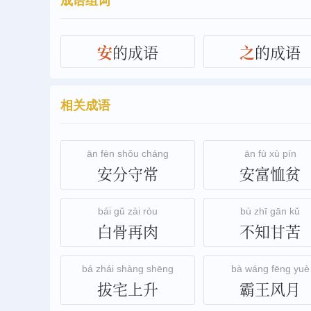
成语组词
安
的成语
之
的成语
相关成语
ān fèn shǒu cháng
ān fù xù pín
安分守常
安富恤贫
bái gǔ zài ròu
bù zhī gān kǔ
白骨再肉
不知甘苦
bá zhái shàng shēng
bà wáng fēng yuè
拔宅上升
霸王风月