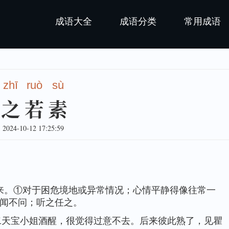
成语大全
成语分类
常用成语
zhī
ruò
sù
安之若素
24-10-12 17:25:59
来。①对于困危境地或异常情况；心情平静得像往常一
闻不问；听之任之。
第二天宝小姐酒醒，很觉得过意不去。后来彼此熟了，见瞿