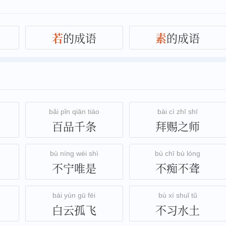
若
的成语
素
的成语
bǎi pǐn qiān tiáo
bài cì zhī shī
百品千条
拜赐之师
bù níng wéi shì
bù chī bù lóng
不宁唯是
不痴不聋
bái yún gū fēi
bù xí shuǐ tǔ
白云孤飞
不习水土