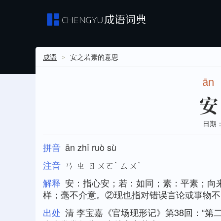
成语
安之若素的意思
ān
日期：20
拼音
ān zhī ruò sù
注音
ㄢ ㄓ ㄖㄨㄛˋ ㄙㄨˋ
解释
安：指心安；若：如同；素：平素；向
样；毫不介意。②现也指对错误言论或事物不
出处
清 李宝嘉《官场现形记》第38回：“