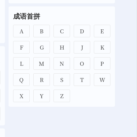
成语首拼
A
B
C
D
E
F
G
H
J
K
L
M
N
O
P
Q
R
S
T
W
X
Y
Z