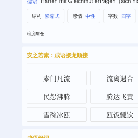
德语
Hǎrten mit Gleichmut ertragen（sich n
紧缩式
中性
四字
结构
感情
字数
暗度陈仓
安之若素：成语接龙顺接
素门凡流
流离遇合
民怨沸腾
腾达飞黄
雪碗冰瓯
瓯饭瓢饮