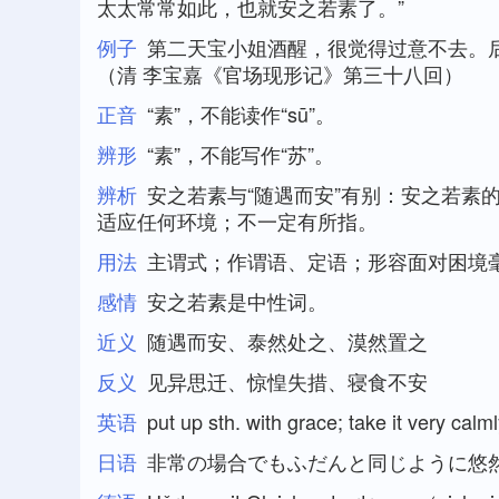
太太常常如此，也就安之若素了。”
例子
第二天宝小姐酒醒，很觉得过意不去。
（清 李宝嘉《官场现形记》第三十八回）
正音
“素”，不能读作“sū”。
辨形
“素”，不能写作“苏”。
辨析
安之若素与“随遇而安”有别：安之若素的
适应任何环境；不一定有所指。
用法
主谓式；作谓语、定语；形容面对困境
感情
安之若素是中性词。
近义
随遇而安、泰然处之、漠然置之
反义
见异思迁、惊惶失措、寝食不安
英语
put up sth. with grace; take it very calm
日语
非常の場合でもふだんと同じように悠