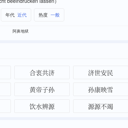
icht beeindrucken lassen）
近代
一般
年代
热度
阿鼻地狱
合衷共济
济世安民
黄帝子孙
孙康映雪
饮水辨源
源源不竭