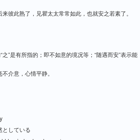
后来彼此熟了，见瞿太太常常如此，也就安之若素了。
“之”是有所指的；即不如意的境况等；“随遇而安”表示能
毫不介意，心情平静。
ly
然としている